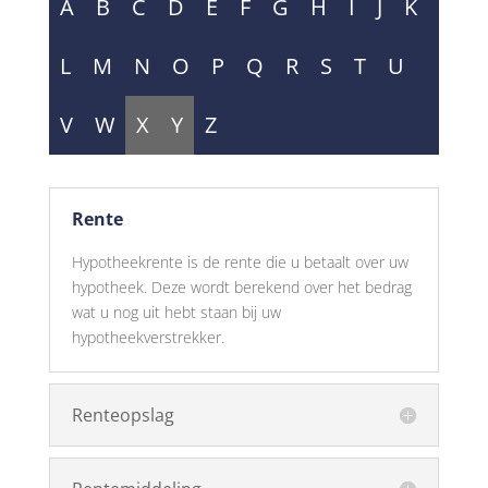
A
B
C
D
E
F
G
H
I
J
K
L
M
N
O
P
Q
R
S
T
U
V
W
X
Y
Z
Rente
Hypotheekrente is de rente die u betaalt over uw
hypotheek. Deze wordt berekend over het bedrag
wat u nog uit hebt staan bij uw
hypotheekverstrekker.
Renteopslag