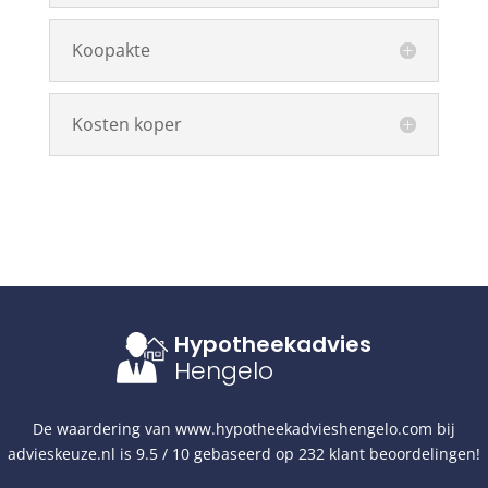
Koopakte
Kosten koper
Hypotheekadvies
Hengelo
De waardering van
www.hypotheekadvieshengelo.com
bij
advieskeuze.nl
is
9.5
/
10
gebaseerd op
232
klant beoordelingen!