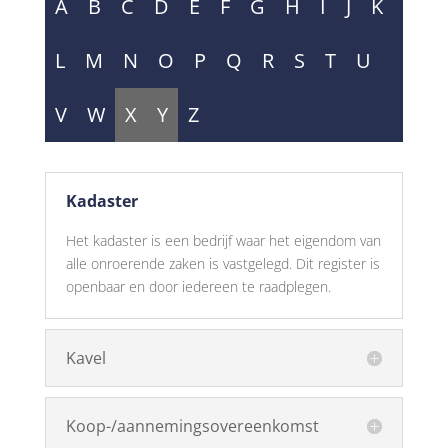
A
B
C
D
E
F
G
H
I
J
K
L
M
N
O
P
Q
R
S
T
U
V
W
X
Y
Z
Kadaster
Het kadaster is een bedrijf waar het eigendom van
alle onroerende zaken is vastgelegd. Dit register is
openbaar en door iedereen te raadplegen.
Kavel
Koop-/aannemingsovereenkomst